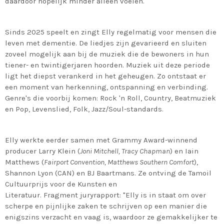
daardoor hopelijk minder alleen voelen.
Sinds 2025 speelt en zingt Elly regelmatig voor mensen die
leven met dementie. De liedjes zijn gevarieerd en sluiten
zoveel mogelijk aan bij de muziek die de bewoners in hun
tiener- en twintigerjaren hoorden. Muziek uit deze periode
ligt het diepst verankerd in het geheugen. Zo ontstaat er
een moment van herkenning, ontspanning en verbinding.
Genre's die voorbij komen: Rock 'n Roll, Country, Beatmuziek
en Pop, Levenslied, Folk, Jazz/Soul-standards.
Elly werkte eerder samen met Grammy Award-winnend
producer Larry Klein (
Joni Mitchell, Tracy Chapman
) en Iain
Matthews (
Fairport Convention, Matthews Southern Comfort
),
Shannon Lyon (CAN) en BJ Baartmans. Ze ontving de Tamoil
Cultuurprijs voor de Kunsten en
Literatuur.
Fragment
juryrapport: "Elly is in staat om over
scherpe en pijnlijke zaken te schrijven op een manier die
enigszins verzacht en vaag is, waardoor ze gemakkelijker te