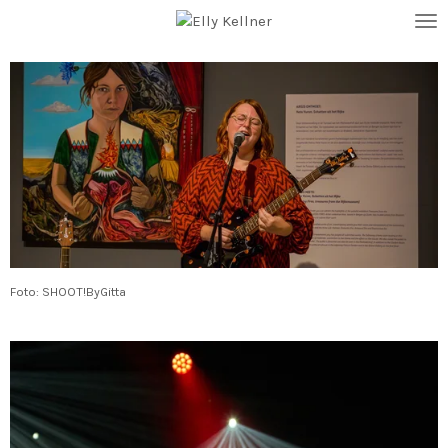
Ga
direct
naar
de
hoofdinhoud
Foto: SHOOT!ByGitta