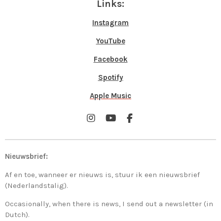
Links:
Instagram
YouTube
Facebook
Spotify
Apple Music
I
Y
F
n
o
a
s
u
c
t
T
e
Nieuwsbrief:
a
u
b
g
b
o
Af en toe, wanneer er nieuws is, stuur ik een nieuwsbrief
r
e
o
a
k
(Nederlandstalig).
m
Occasionally, when there is news, I send out a newsletter (in
Dutch).