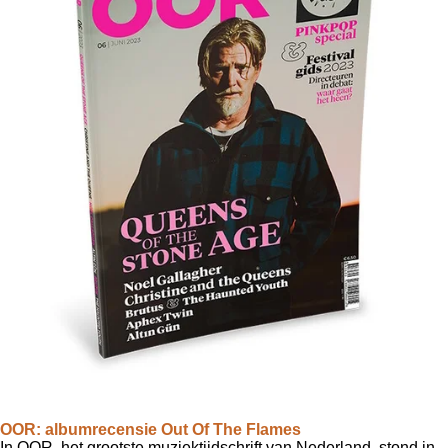
OOR: albumrecensie Out Of The Flames
In OOR, het grootste muziektijdschrift van Nederland, stond in