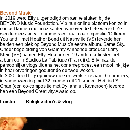
Beyond Music
In 2019 werd Elly uitgenodigd om aan te sluiten bij de
BEYOND Music Foundation.
Via hun online platform kon ze in
contact komen met muzikanten van over de hele wereld.
Ze
werkte mee aan vijf nummers en haar co-compositie ‘Different,
You and I’ met Heather Bond uit Nashville (VS) leverde hen
beiden een plek op Beyond Music's eerste album, Same Sky.
Onder begeleiding van Grammy-winnende producer Larry
Klein (VS) namen Elly, Heather en 19 andere artiesten het
album op in Studios La Fabrique (Frankrijk).
Elly maakte
persoonlijke vlogs tijdens het opnameproces, een mooi inkijkje
in haar ervaringen gedurende de twee weken.
In 2020 deed Elly opnieuw mee en werkte ze aan 16 nummers,
in samenwerking met 32 ​​mensen uit 21 landen.
H
et lied Si
Ghan (een co-compositie met Dyllann uit Kameroen) leverde
hen een Beyond Creativity Award op.
Luister
Bekijk video's & vlog