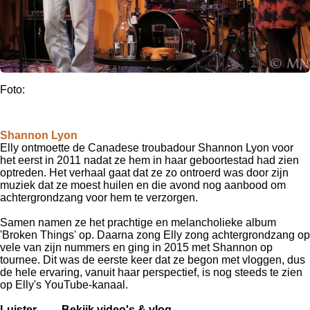
Foto:
Shannon Lyon
Elly ontmoette de Canadese troubadour Shannon Lyon voor
het eerst in 2011 nadat ze hem in haar geboortestad had zien
optreden.
Het verhaal gaat dat ze zo ontroerd was door zijn
muziek dat ze moest huilen en die avond nog aanbood om
achtergrondzang voor hem te verzorgen.
Samen namen ze het prachtige en melancholieke album
'Broken Things' op.
Daarna zong
Elly zong achtergrondzang op
vele van zijn nummers en ging in 2015 met Shannon op
tournee. Dit was de eerste keer dat ze begon met vloggen, dus
de hele ervaring, vanuit haar perspectief, is nog steeds te zien
op Elly's YouTube-kanaal.
Luister
Bekijk video's & vlog