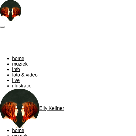
Ga
direct
naar
de
hoofdinhoud
home
muziek
info
foto & video
live
illustratie
Elly Kellner
home
muziek