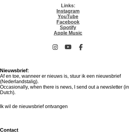
Links:
Instagram
YouTube
Facebook
Spotify
Apple Music
I
Y
F
n
o
a
s
u
c
t
T
e
Nieuwsbrief:
a
u
b
Af en toe, wanneer er nieuws is, stuur ik een nieuwsbrief
g
b
o
(Nederlandstalig).
r
e
o
Occasionally, when there is news, I send out a newsletter (in
a
k
Dutch).
m
Ik wil de nieuwsbrief ontvangen
Contact