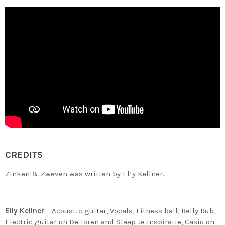
CREDITS
Zinken & Zweven was written by Elly Kellner.
Elly Kellner
– Acoustic guitar, Vocals, Fitness ball, Belly Rub,
Electric guitar on De Toren and Slaap Je Inspiratie, Casio on