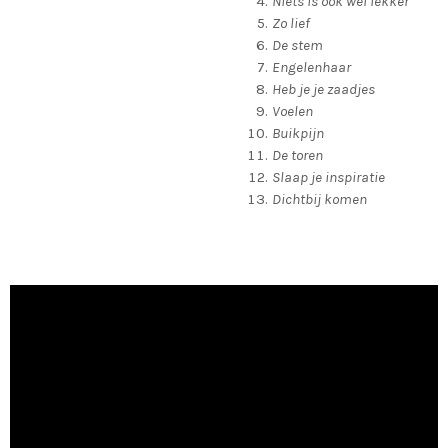
Niets is ook wel lekker
Zo lief
De stem
Engelenhaar
Heb je je zaadjes
Voelen
Buikpijn
De toren
Slaap je inspiratie
Dichtbij komen