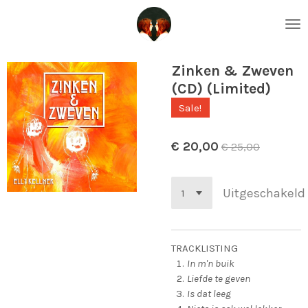
Ga
direct
naar
de
Zinken & Zweven
hoofdinhoud
(CD) (Limited)
Sale!
€ 20,00
€ 25,00
Uitgeschakeld
TRACKLISTING
In m'n buik
Liefde te geven
Is dat leeg